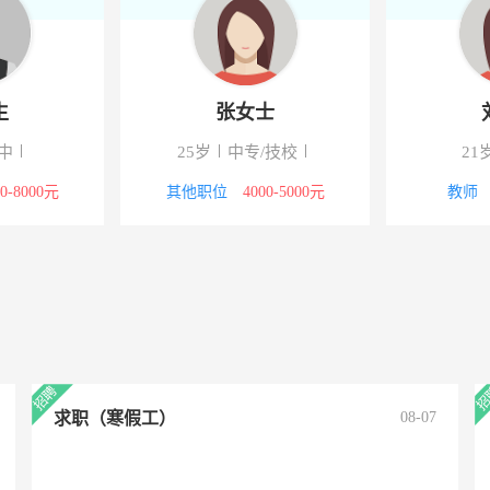
士
张女士
温
专
19岁
大专
22岁
中
4000元
文员
3000-4000元
其他职位
求职（寒假工）
08-07