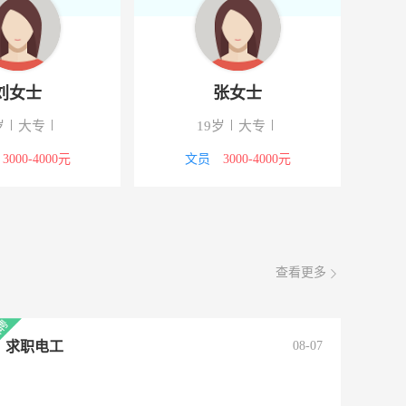
先生
叶先生
专/技校
30岁
高中
25
2000-3000元
销售岗位
5000-8000元
其他
查看更多
求职电工
08-07