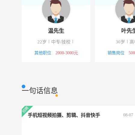
张女士
刘女
25岁
中专/技校
21岁
大
0元
其他职位
4000-5000元
教师
3000-
一句话信息
手机短视频拍摄、剪辑、抖音快手
08-07