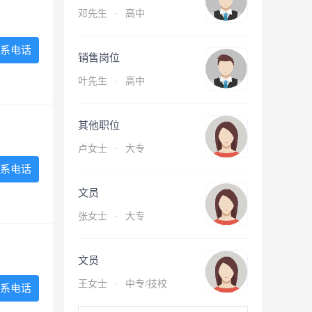
邓先生
·
高中
系电话
销售岗位
叶先生
·
高中
其他职位
卢女士
·
大专
系电话
文员
张女士
·
大专
文员
王女士
·
中专/技校
系电话