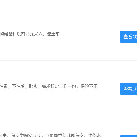
超的经验！以前开九米六，渣土车
查看联
，不怕累，不怕脏，踏实，需求稳定工作一份，保险不干
查看联
证书，保安类保安队长，形象岗或幼儿园保安，维修水